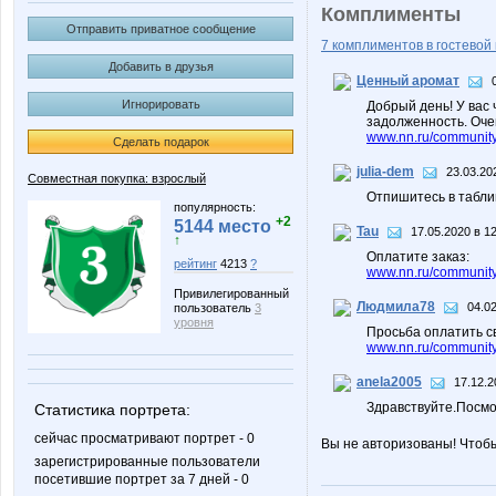
Комплименты
Отправить приватное сообщение
7 комплиментов в гостевой 
Добавить в друзья
Ценный аромат
Игнорировать
Добрый день! У вас
задолженность. Оче
www.nn.ru/community
Сделать подарок
julia-dem
23.03.20
Совместная покупка: взрослый
Отпишитесь в табли
популярность:
+2
5144 место
Tau
17.05.2020 в 1
↑
Оплатите заказ:
рейтинг
4213
?
www.nn.ru/community/
Привилегированный
Людмила78
04.02
пользователь
3
уровня
Просьба оплатить св
www.nn.ru/community/
anela2005
17.12.2
Здравствуйте.Посмо
Статистика портрета:
сейчас просматривают портрет - 0
Вы не авторизованы! Чтоб
зарегистрированные пользователи
посетившие портрет за 7 дней - 0